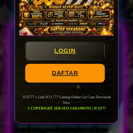
AGEN PIALA DUNIA &
JCO777
© 2026
JCO777 » Link JCO 777
Gaming Online Get Cuan
LOGIN
Download Now
Sepak bola selalu menjadi olahraga yang paling
DAFTAR
dinantikan oleh para penggemar di seluruh dunia.
Menjelang kompetisi sepak bola dunia 2026,
berbagai promo dan event bonus mulai hadir untuk
JCO777 » Link JCO 777 Gaming Online Get Cuan Download
memberikan pengalaman yang lebih menarik bagi
Now
© COPYRIGHT 2026 SEO SAKAMOTO | JCO777
para pecinta olahraga.
JCO777
menyediakan
akses login cepat yang memudahkan pengguna
untuk mendapatkan informasi terbaru, mengikuti