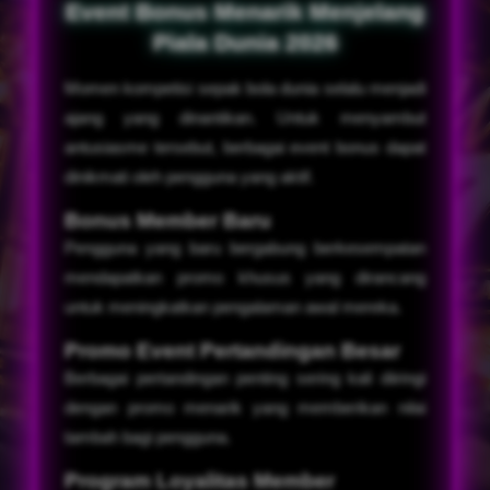
Event Bonus Menarik Menjelang
Piala Dunia 2026
Momen kompetisi sepak bola dunia selalu menjadi
ajang yang dinantikan. Untuk menyambut
antusiasme tersebut, berbagai event bonus dapat
dinikmati oleh pengguna yang aktif.
Bonus Member Baru
Pengguna yang baru bergabung berkesempatan
mendapatkan promo khusus yang dirancang
untuk meningkatkan pengalaman awal mereka.
Promo Event Pertandingan Besar
Berbagai pertandingan penting sering kali diiringi
dengan promo menarik yang memberikan nilai
tambah bagi pengguna.
Program Loyalitas Member