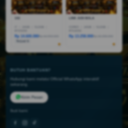
1X2
LINK JUDI BOLA
I7
|
16GB
|
512GB
|
CORE5
|
16GB
|
512GB
|
RTX5050
RTX4050
Rp 14.600.080
Rp 13.258.000
Rp 44.999.000
Rp 18.258.000
Terjual 6
BUTUH BANTUAN?
Hubungi kami melalui Official WhatsApp interaktif
sekarang.
Kirim Pesan
Ikuti kami: