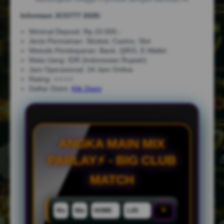
Informasi JCO777 2026:
Minimal Deposit: Rp.10.000,-
Jenis Permainan: Sbobet, Casino, Slot
Metode Pembayaran: Bank, QRIS, E-Wallet
Mata Uang: IDR (Indonesian Rupiah)
Jam Operasional: 24 Jam Online
Rating: ⭐⭐⭐⭐
Daftar Disini:
Klik Disini
ANGKA MAIN MIX
PARLAY⚡ - BIG CLUB
MATCH
×