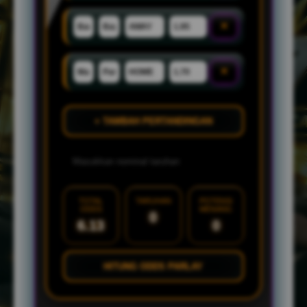
×
×
+ TAMBAH PERTANDINGAN
TOTAL
TARUHAN
POTENSI
ODDS
MENANG
0
6.13
0
HITUNG ODDS PARLAY