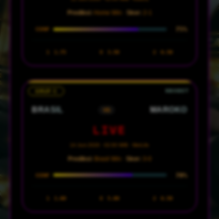
Prediksi:
Home Win ·
Skor:
2-1
75%
CONF
1
1.75
X
3.50
2
6.50
GRUP C
BRASIL
MAROKO
VS
LIVE
14 Juni 2026 · 02:00 WIB · MetLife
Prediksi:
Brasil Win ·
Skor:
3-0
70%
CONF
1
1.60
X
5.00
2
6.50